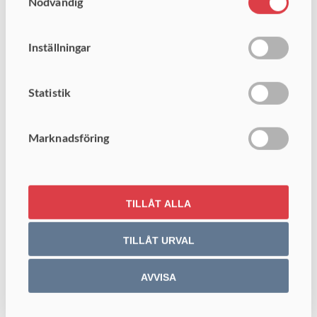
Nödvändig
Diver?
Du förenklar det svåra med hög funktionalitet i Diver
Inställningar
Platform som kan integreras med samtliga moderna
affärssystem som finns på marknaden och kan enkelt
Statistik
kopplas samman med din personalapplikation.
Marknadsföring
Vem administrerar Diver?
TILLÅT ALLA
Plattformen administreras från ett ställe, men är
transparent i sittinformationsflöde.
TILLÅT URVAL
Informationen kan presenteras ur flera olika perspektiv
och vyer på ett tydligt visuellt sätt till ett obegränsat
AVVISA
antal användare.