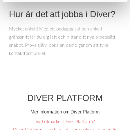
Hur är det att jobba i Diver?
Mycket enkelt! Med ett pedagogiskt och enkelt
gränssnitt lär du dig lätt och hittar ditt nya arbetssätt
snabbt. Prova själv, boka en demo genom att fylla i
kontaktformuläret.
DIVER PLATFORM
Mer information om Diver Platform
Vad utmärker Diver Platform?
Diver Platform - styrkan i att vara enkel och enhetlig