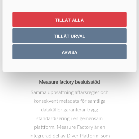
TILLÅT ALLA
TILLÅT URVAL
AVVISA
Measure factory beslutsstöd
Samma uppsättning affärsregler och
konsekvent metadata för samtliga
datakällor garanterar trygg
standardisering i en gemensam
plattform. Measure Factory är en
integrerad del av Diver Platform, som