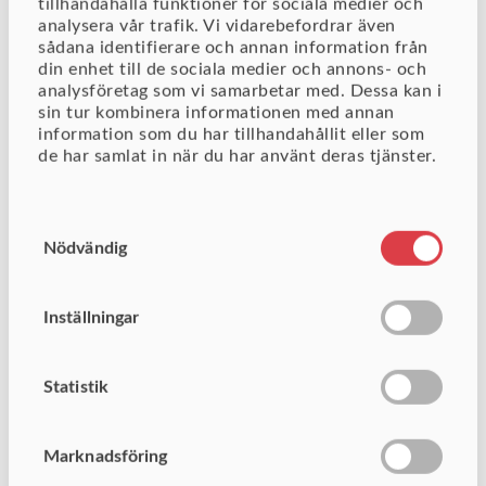
tillhandahålla funktioner för sociala medier och
hur din organisation presterar är
analysera vår trafik. Vi vidarebefordrar även
möjligheterna bättre att nå kvalitets-
sådana identifierare och annan information från
din enhet till de sociala medier och annons- och
och lönsamhetsmål. Diver Platform är
analysföretag som vi samarbetar med. Dessa kan i
ett affärsstöd som är en smart genväg
sin tur kombinera informationen med annan
som tar dig förbi den traditionella
information som du har tillhandahållit eller som
de har samlat in när du har använt deras tjänster.
traven av Excel-filer, minimerar
utrymmet för mänskliga felmarginaler
och ger dig bättre beslutsunderlag.
Samtyckesval
Nödvändig
Läs mer om Diver
Platform
Inställningar
Statistik
Marknadsföring